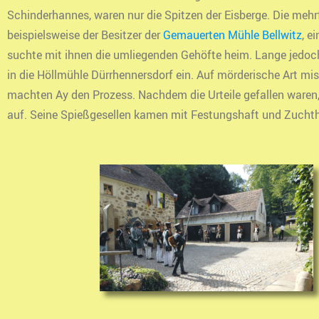
Schinderhannes, waren nur die Spitzen der Eisberge. Die meh
beispielsweise der Besitzer der
Gemauerten Mühle Bellwitz
, e
suchte mit ihnen die umliegenden Gehöfte heim. Lange jedoch
in die Höllmühle Dürrhennersdorf ein. Auf mörderische Art mis
machten Ay den Prozess. Nachdem die Urteile gefallen waren
auf. Seine Spießgesellen kamen mit Festungshaft und Zuch