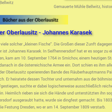
ellwitz
Gemauerte Mühle Bellwitz, histo
er Oberlausitz - Johannes Karasek
viele solcher „kleinen Fische“. Die Großen dieser Zunft dagegen
ter ist Johannes Karasek. In Seifhennersdorf hat er es sogar z
en, kam am 10. September 1764 in Smíchov, einem heutigen Stad
 danach in die österreichische Armee ein. Dort schien es ihm alle
t der Oberlausitz operierenden Bande des Räuberhauptmanns Pa
ich. Er heiratete dessen Tochter und unternahm aus der böhmis
estiegen, suchte er dabei logischerweise ausschließlich reich
n. Heimlich rieben sie sich die Hände und unterstützten ihn so
rsdorf ausgeraubt hatte, wurde sie dingfest gemacht. Bis 180
ie Festung Dresden, wo er am 14. September 1809 verstarb.