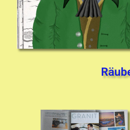
Räube