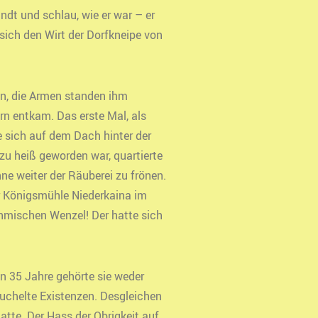
ndt und schlau, wie er war – er
sich den Wirt der Dorfkneipe von
hn, die Armen standen ihm
rn entkam. Das erste Mal, als
e sich auf dem Dach hinter der
zu heiß geworden war, quartierte
e weiter der Räuberei zu frönen.
er Königsmühle Niederkaina im
öhmischen Wenzel! Der hatte sich
en 35 Jahre gehörte sie weder
auchelte Existenzen. Desgleichen
atte. Der Hass der Obrigkeit auf