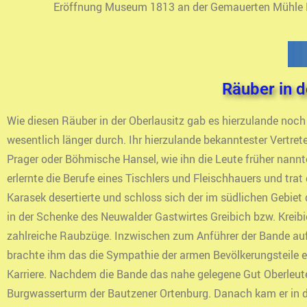
Eröffnung Museum 1813 an der Gemauerten Mühle B
Räuber in d
Wie diesen Räuber in der Oberlausitz gab es hierzulande noch 
wesentlich länger durch. Ihr hierzulande bekanntester Vertre
Prager oder Böhmische Hansel, wie ihn die Leute früher nannt
erlernte die Berufe eines Tischlers und Fleischhauers und trat
Karasek desertierte und schloss sich der im südlichen Gebie
in der Schenke des Neuwalder Gastwirtes Greibich bzw. Kreib
zahlreiche Raubzüge. Inzwischen zum Anführer der Bande aufg
brachte ihm das die Sympathie der armen Bevölkerungsteile ei
Karriere. Nachdem die Bande das nahe gelegene Gut Oberleute
Burgwasserturm der Bautzener Ortenburg. Danach kam er in d