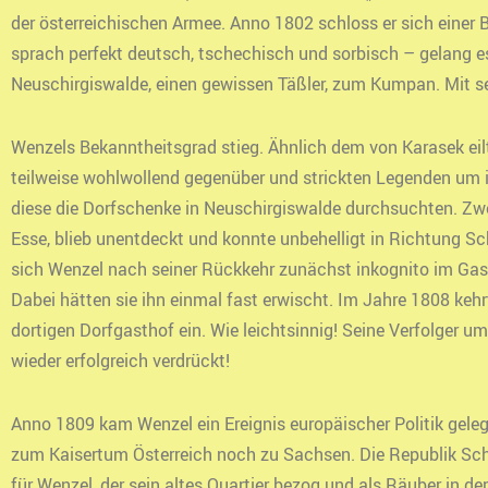
der österreichischen Armee. Anno 1802 schloss er sich einer 
sprach perfekt deutsch, tschechisch und sorbisch – gelang e
Neuschirgiswalde, einen gewissen Täßler, zum Kumpan. Mit se
Wenzels Bekanntheitsgrad stieg. Ähnlich dem von Karasek eil
teilweise wohlwollend gegenüber und strickten Legenden um ih
diese die Dorfschenke in Neuschirgiswalde durchsuchten. Zwei
Esse, blieb unentdeckt und konnte unbehelligt in Richtung Sc
sich Wenzel nach seiner Rückkehr zunächst inkognito im Gast
Dabei hätten sie ihn einmal fast erwischt. Im Jahre 1808 ke
dortigen Dorfgasthof ein. Wie leichtsinnig! Seine Verfolger
wieder erfolgreich verdrückt!
Anno 1809 kam Wenzel ein Ereignis europäischer Politik gelege
zum Kaisertum Österreich noch zu Sachsen. Die Republik Schi
für Wenzel, der sein altes Quartier bezog und als Räuber in de