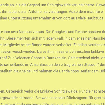
Bande an, die die Gegend um Schirgiswalde verunsicherte. Gewa
s ihm bald, deren Anführer zu verdrängen. Außerdem machte er 
iner Unterstützung unternahm er von dort aus viele Raubzüge.
te ihm sein Nimbus voraus. Die Obrigkeit und Reiche hassten i
n. Diese mehrten sich mit jedem Fall, in dem er seinen Häsche
 Mitglieder seiner Bande wurden verhaftet. Er selber versteckt
hlesien verschwinden. Da es ihm in seiner böhmischen Enklave 
hof Zur Goldenen Sonne in Bautzen ein. Selbstredend nicht, ohn
hrte seine Bande im Anschluss an den ertragreichen „Besuch“ d
 umstellten die Kneipe und nahmen die Bande hops. Außer dem B
n: Österreich verlor die Enklave Schirgiswalde. Für die nächst
rgiswalde entstand. Sie war ein idealer Rückzugsort für gestr
r Oberlausitz da weitermachte, wo er vor vier Jahren aufgehört h