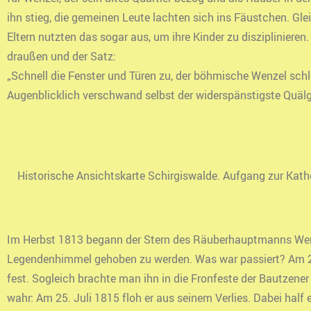
ihn stieg, die gemeinen Leute lachten sich ins Fäustchen. Gle
Eltern nutzten das sogar aus, um ihre Kinder zu diszipliniere
draußen und der Satz:
„Schnell die Fenster und Türen zu, der böhmische Wenzel sch
Augenblicklich verschwand selbst der widerspänstigste Quälgei
Historische Ansichtskarte Schirgiswalde. Aufgang zur Kath
Im Herbst 1813 begann der Stern des Räuberhauptmanns Wenze
Legendenhimmel gehoben zu werden. Was war passiert? Am 26. 
fest. Sogleich brachte man ihn in die Fronfeste der Bautzen
wahr: Am 25. Juli 1815 floh er aus seinem Verlies. Dabei half