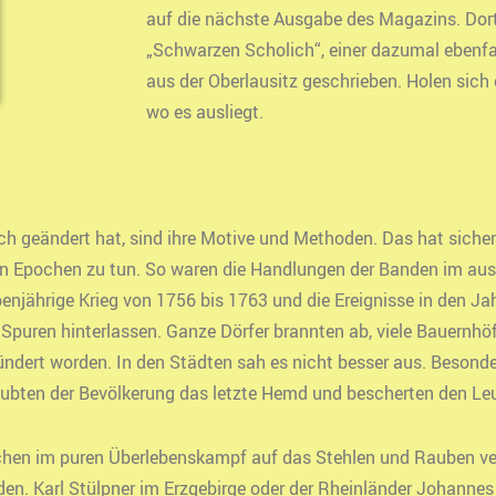
auf die nächste Ausgabe des Magazins. Dort
„Schwarzen Scholich“, einer dazumal ebenf
aus der Oberlausitz geschrieben. Holen sich 
wo es ausliegt.
doch geändert hat, sind ihre Motive und Methoden. Das hat siche
gen Epochen zu tun. So waren die Handlungen der Banden im a
benjährige Krieg von 1756 bis 1763 und die Ereignisse in den J
Spuren hinterlassen. Ganze Dörfer brannten ab, viele Bauernhöfe
lündert worden. In den Städten sah es nicht besser aus. Beson
raubten der Bevölkerung das letzte Hemd und bescherten den Le
en im puren Überlebenskampf auf das Stehlen und Rauben verl
. Karl Stülpner im Erzgebirge oder der Rheinländer Johannes 