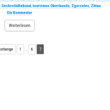
r Sechsstädtebund
,
tourismus Oberlausitz
,
Zgorzelec
,
Zittau
Ein Kommentar
Weiterlesen
träge
orherige
1
…
6
7