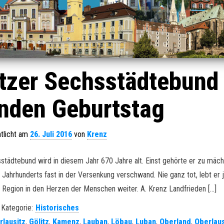
itzer Sechsstädtebund
unden Geburtstag
tlicht am
26. Juli 2016
von
Krenz
tädtebund wird in diesem Jahr 670 Jahre alt. Einst gehörte er zu mäch
. Jahrhunderts fast in der Versenkung verschwand. Nie ganz tot, lebt er
 Region in den Herzen der Menschen weiter. A. Krenz Landfrieden […]
Kategorie:
Historisches
rlausitz
,
Gölitz
,
Kamenz
,
Lauban
,
Löbau
,
Luban
,
Oberland
,
Oberlaus