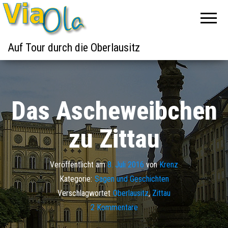
Auf Tour durch die Oberlausitz
Das Ascheweibchen
zu Zittau
Veröffentlicht am
8. Juli 2016
von
Krenz
Kategorie:
Sagen und Geschichten
Verschlagwortet
Oberlausitz
,
Zittau
2 Kommentare