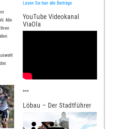
Lesen Sie hier alle Beiträge
Vom
YouTube Videokanal
l. Alle
ViaOla
Ihren
allen
Auswahl
 das
***
Löbau – Der Stadtführer