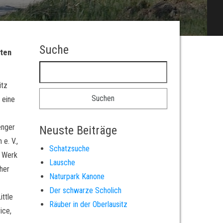
Suche
rten
Suchen nach:
itz
 eine
enger
Neuste Beiträge
e. V.,
Schatzsuche
G Werk
Lausche
her
Naturpark Kanone
Der schwarze Scholich
ittle
Räuber in der Oberlausitz
ice,