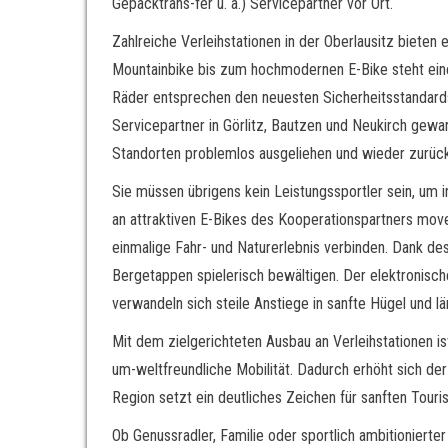
Gepäcktrans-fer u. a.) Servicepartner vor Ort.
Zahlreiche Verleihstationen in der Oberlausitz bieten
Mountainbike bis zum hochmodernen E-Bike steht eine 
Räder entsprechen den neuesten Sicherheitsstandards
Servicepartner in Görlitz, Bautzen und Neukirch gewarte
Standorten problemlos ausgeliehen und wieder zurü
Sie müssen übrigens kein Leistungssportler sein, um
an attraktiven E-Bikes des Kooperationspartners mo
einmalige Fahr- und Naturerlebnis verbinden. Dank de
Bergetappen spielerisch bewältigen. Der elektronisch
verwandeln sich steile Anstiege in sanfte Hügel und 
Mit dem zielgerichteten Ausbau an Verleihstationen is
um-weltfreundliche Mobilität. Dadurch erhöht sich der
Region setzt ein deutliches Zeichen für sanften Touri
Ob Genussradler, Familie oder sportlich ambitionierter