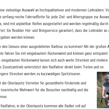
 eine vielseitige Auswahl an hochqualitativen und modernen Leihrädern. 
umfang-reiche Fahrradflotte für jede Ziel- und Altersgruppe zur Auswah
, sind mit unplattbar Reifen ausgestattet und werden regelmäßig durch 
t. Ein flexibler Hol- und Bringservice garantiert, dass die Leihräder an 
ckgeben werden können.
 in den Genuss einer ausgedehnten Radtour zu kommen! Mit der großen 
velo fahren Sie mit eingebautem Rückenwind und können ganz entspannt
s eingebauten Rückenwind lassen sich auch weite Strecken und steilere
e Zusatzantrieb unterstützt den Radfahrer direkt beim Treten und so
längere Strecken werden zu kurzweiligen Spritztouren.
t die Oberlausitz Vorreiter für gesundheits-fördernde und
 touristische Mehrwert für die Besucher nachhaltig und die
smus.
 Radfahrer, in der Oberlausitz kommen alle Radler voll auf