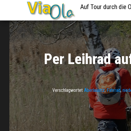
Auf Tour durch die O
Per Leihrad au
Verschlagwortet
Äberlausitz
,
Fahrrad
,
nied