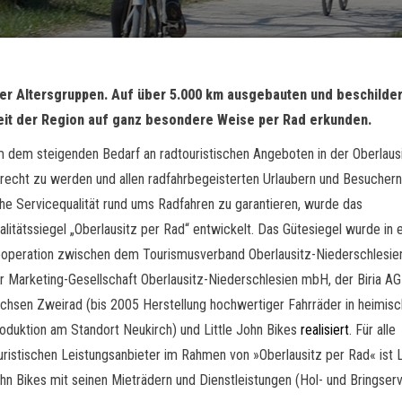
aller Altersgruppen. Auf über 5.000 km ausgebauten und beschilde
eit der Region auf ganz besondere Weise per Rad erkunden.
 dem steigenden Bedarf an radtouristischen Angeboten in der Oberlaus
recht zu werden und allen radfahrbegeisterten Urlaubern und Besuchern
he Servicequalität rund ums Radfahren zu garantieren, wurde das
alitätssiegel „Oberlausitz per Rad“ entwickelt. Das Gütesiegel wurde in 
operation zwischen dem Tourismusverband Oberlausitz-Niederschlesien 
r Marketing-Gesellschaft Oberlausitz-Niederschlesien mbH, der Biria A
chsen Zweirad (bis 2005 Herstellung hochwertiger Fahrräder in heimisc
oduktion am Standort Neukirch) und Little John Bikes
realisiert
. Für alle
uristischen Leistungsanbieter im Rahmen von »Oberlausitz per Rad« ist L
hn Bikes mit seinen Mieträdern und Dienstleistungen (Hol- und Bringserv