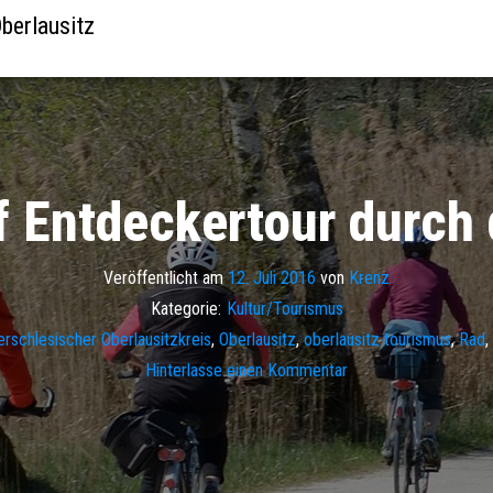
berlausitz
f Entdeckertour durch 
Veröffentlicht am
12. Juli 2016
von
Krenz
Kategorie:
Kultur/Tourismus
erschlesischer Oberlausitzkreis
,
Oberlausitz
,
oberlausitz tourismus
,
Rad
,
Hinterlasse einen Kommentar