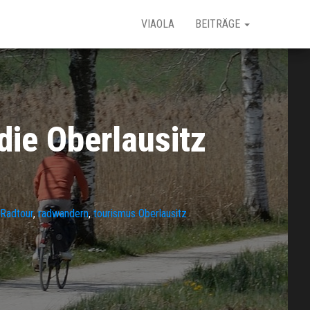
VIAOLA
BEITRÄGE
die Oberlausitz
Radtour
,
radwandern
,
tourismus Oberlausitz