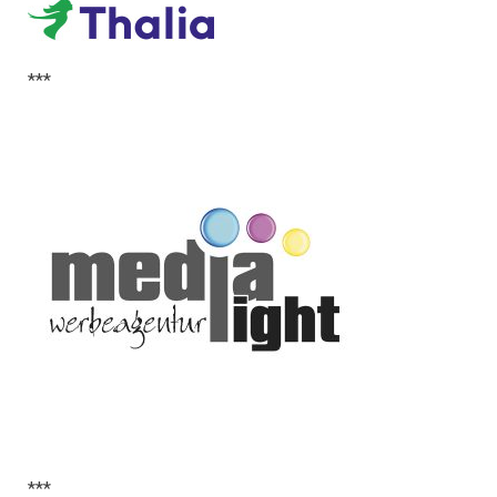
***
***