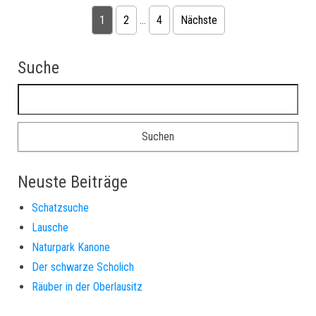
Seitennummerierung der Beiträge
1
2
…
4
Nächste
Suche
Suchen nach:
Neuste Beiträge
Schatzsuche
Lausche
Naturpark Kanone
Der schwarze Scholich
Räuber in der Oberlausitz