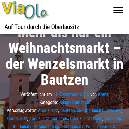
Auf Tour durch die Oberlausitz
Mehr als nur ein
Weihnachtsmarkt –
der Wenzelsmarkt in
Bautzen
Veröffentlicht am
11. Dezember 2016
von
Krenz
Kategorie:
Kultur/Tourismus
Verschlagwortet
Äberlausitz
,
Bautzen
,
die Oberlausitz
,
Oberland
,
Oberlausitz
,
oberlausitz tourismus
,
Oberlausitz Urlaub
,
tourismus
Oberlausitz
,
Veranstaltungen Oberlausitz
,
Weihnachstmarkt
,