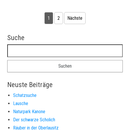
Seitennummerierung der Beiträge
1
2
Nächste
Suche
Suchen nach:
Neuste Beiträge
Schatzsuche
Lausche
Naturpark Kanone
Der schwarze Scholich
Räuber in der Oberlausitz