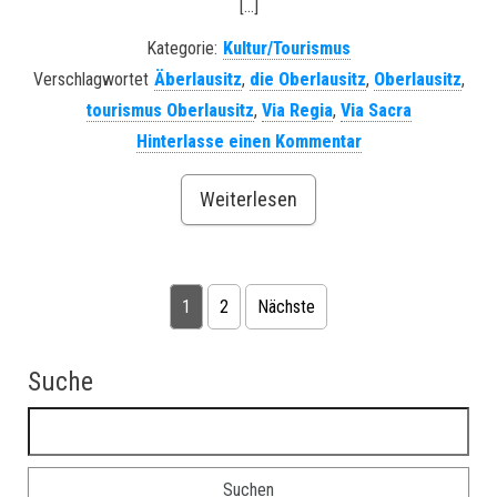
[…]
Kategorie:
Kultur/Tourismus
Verschlagwortet
Äberlausitz
,
die Oberlausitz
,
Oberlausitz
,
tourismus Oberlausitz
,
Via Regia
,
Via Sacra
Hinterlasse einen Kommentar
Weiterlesen
1
2
Nächste
Seitennummerierung der Beiträge
Suche
Suchen nach: