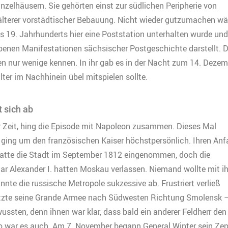
zelhäusern. Sie gehörten einst zur südlichen Peripherie von
 älterer vorstädtischer Bebauung. Nicht wieder gutzumachen wä
s 19. Jahrhunderts hier eine Poststation unterhalten wurde un
ebenen Manifestationen sächsischer Postgeschichte darstellt. 
n nur wenige kennen. In ihr gab es in der Nacht zum 14. Dezem
ter im Nachhinein übel mitspielen sollte.
 sich ab
er Zeit, hing die Episode mit Napoleon zusammen. Dieses Mal
es ging um den französischen Kaiser höchstpersönlich. Ihren An
atte die Stadt im September 1812 eingenommen, doch die
Zar Alexander I. hatten Moskau verlassen. Niemand wollte mit 
nnte die russische Metropole sukzessive ab. Frustriert verließ
tzte seine Grande Armee nach Südwesten Richtung Smolensk 
ssten, denn ihnen war klar, dass bald ein anderer Feldherr den
o war es auch. Am 7. November begann General Winter sein Zep