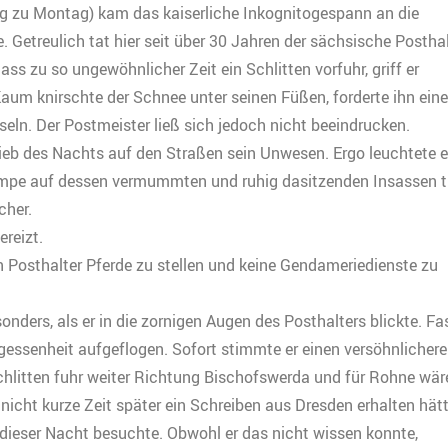
g zu Montag) kam das kaiserliche Inkognitogespann an die
 Getreulich tat hier seit über 30 Jahren der sächsische Posthal
ass zu so ungewöhnlicher Zeit ein Schlitten vorfuhr, griff er
aum knirschte der Schnee unter seinen Füßen, forderte ihn eine
eln. Der Postmeister ließ sich jedoch nicht beeindrucken.
ieb des Nachts auf den Straßen sein Unwesen. Ergo leuchtete e
Lampe auf dessen vermummten und ruhig dasitzenden Insassen t
cher.
ereizt.
in Posthalter Pferde zu stellen und keine Gendameriedienste zu
onders, als er in die zornigen Augen des Posthalters blickte. Fa
gessenheit aufgeflogen. Sofort stimmte er einen versöhnlicher
chlitten fuhr weiter Richtung Bischofswerda und für Rohne wär
icht kurze Zeit später ein Schreiben aus Dresden erhalten hätt
 dieser Nacht besuchte. Obwohl er das nicht wissen konnte,