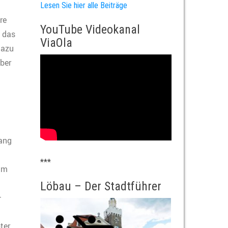
Lesen Sie hier alle Beiträge
re
YouTube Videokanal
d das
ViaOla
Dazu
ber
fang
***
ihm
Löbau – Der Stadtführer
–
ter