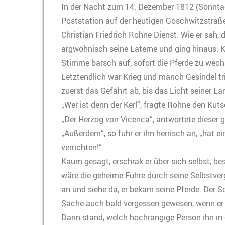
In der Nacht zum 14. Dezember 1812 (Sonnta
Poststation auf der heutigen Goschwitzstraße.
Christian Friedrich Rohne Dienst. Wie er sah, d
argwöhnisch seine Laterne und ging hinaus. K
Stimme barsch auf, sofort die Pferde zu wechs
Letztendlich war Krieg und manch Gesindel tr
zuerst das Gefährt ab, bis das Licht seiner 
„Wer ist denn der Kerl“, fragte Rohne den Kuts
„Der Herzog von Vicenca“, antwortete dieser g
„Außerdem“, so fuhr er ihn herrisch an, „hat e
verrichten!“
Kaum gesagt, erschrak er über sich selbst, bes
wäre die geheime Fuhre durch seine Selbstver
an und siehe da, er bekam seine Pferde. Der S
Sache auch bald vergessen gewesen, wenn er n
Darin stand, welch hochrangige Person ihn in