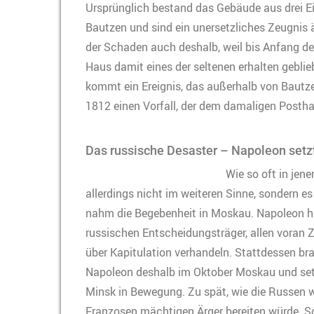
Ursprünglich bestand das Gebäude aus drei Ein
Bautzen und sind ein unersetzliches Zeugnis
der Schaden auch deshalb, weil bis Anfang de
Haus damit eines der seltenen erhalten gebli
kommt ein Ereignis, das außerhalb von Bautze
1812 einen Vorfall, der dem damaligen Posthal
Das russische Desaster – Napoleon setzt
Wie so oft in jen
allerdings nicht im weiteren Sinne, sondern 
nahm die Begebenheit in Moskau. Napoleon h
russischen Entscheidungsträger, allen voran 
über Kapitulation verhandeln. Stattdessen bra
Napoleon deshalb im Oktober Moskau und se
Minsk in Bewegung. Zu spät, wie die Russen wu
Franzosen mächtigen Ärger bereiten würde. S