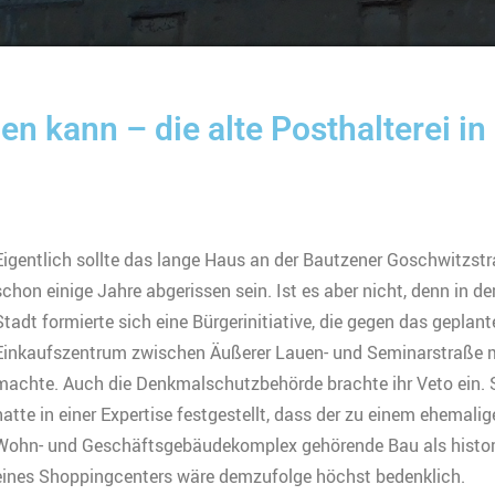
n kann – die alte Posthalterei in
Eigentlich sollte das lange Haus an der Bautzener Goschwitzst
schon einige Jahre abgerissen sein. Ist es aber nicht, denn in de
Stadt formierte sich eine Bürgerinitiative, die gegen das geplant
Einkaufszentrum zwischen Äußerer Lauen- und Seminarstraße 
machte. Auch die Denkmalschutzbehörde brachte ihr Veto ein. 
hatte in einer Expertise festgestellt, dass der zu einem ehemali
Wohn- und Geschäftsgebäudekomplex gehörende Bau als histor
 eines Shoppingcenters wäre demzufolge höchst bedenklich.