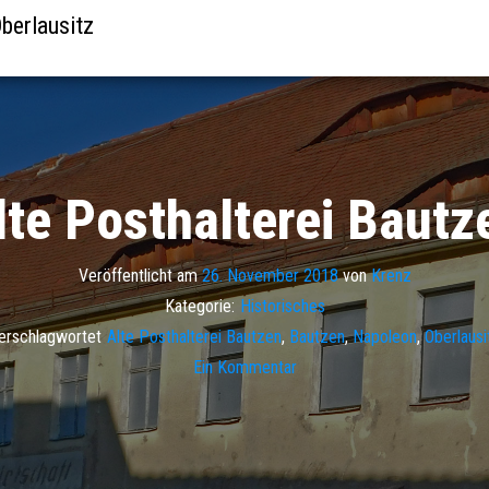
berlausitz
lte Posthalterei Bautz
Veröffentlicht am
26. November 2018
von
Krenz
Kategorie:
Historisches
erschlagwortet
Alte Posthalterei Bautzen
,
Bautzen
,
Napoleon
,
Oberlausi
Ein Kommentar