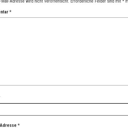
-Mail-Adresse wird nicht veröffentlicht.
Erforderliche Felder sind mit
*
m
ntar
*
*
-Adresse
*