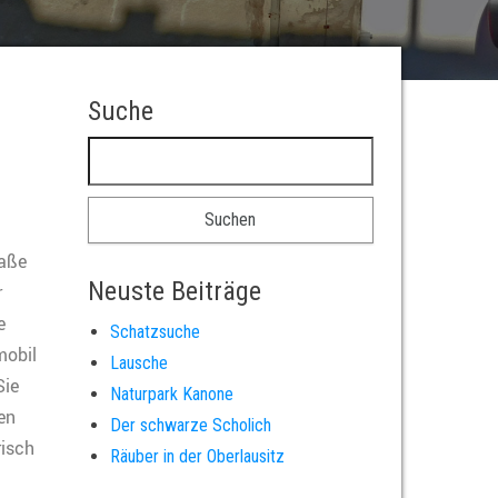
Suche
raße
Neuste Beiträge
r
e
Schatzsuche
mobil
Lausche
Sie
Naturpark Kanone
gen
Der schwarze Scholich
isch
Räuber in der Oberlausitz