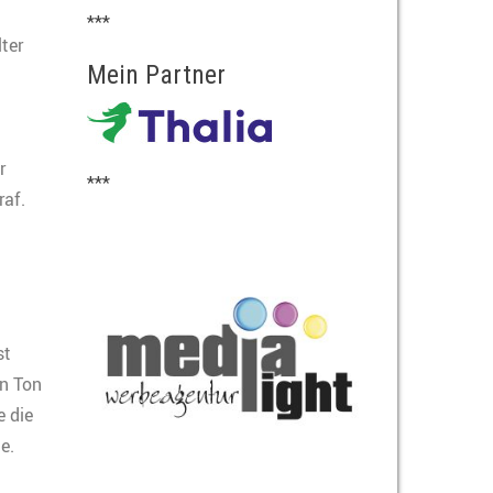
***
ter
Mein Partner
r
***
raf.
st
en Ton
e die
e.