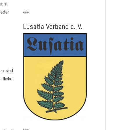
acht
ieder
***
Lusatia Verband e. V.
en, sind
htliche